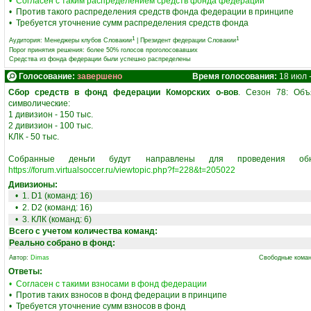
• Согласен с таким распределением средств фонда федерации
• Против такого распределения средств фонда федерации в принципе
• Требуется уточнение сумм распределения средств фонда
1
1
Аудитория:
Менеджеры клубов Словакии
|
Президент федерации Словакии
Порог принятия решения: более 50% голосов проголосовавших
Средства из фонда федерации были успешно распределены
Голосование:
завершено
Время голосования:
18 июл 
Сбор средств в фонд федерации Коморских о-вов
. Сезон 78: Об
символические:
‎1 дивизион - 150 тыс.
‎2 дивизион - 100 тыс.
‎КЛК - 50 тыс.
‎Собранные деньги будут направлены для проведения обн
https://forum.virtualsoccer.ru/viewtopic.php?f=228&t=205022
Дивизионы:
• 1. D1 (команд: 16)
• 2. D2 (команд: 16)
• 3. КЛК (команд: 6)
Всего с учетом количества команд:
Реально собрано в фонд:
Автор:
Dimas
Свободные коман
Ответы:
• Согласен с такими взносами в фонд федерации
• Против таких взносов в фонд федерации в принципе
• Требуется уточнение сумм взносов в фонд