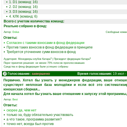
• 1. D1 (команд: 16)
• 2. D2 (команд: 16)
• 3. D3 (команд: 16)
• 4. КЛК (команд: 6)
Всего с учетом количества команд:
Реально собрано в фонд:
Автор:
Dolus
Свободные коман
Ответы:
• Согласен с такими взносами в фонд федерации
• Против таких взносов в фонд федерации в принципе
• Требуется уточнение сумм взносов в фонд
1
1
Аудитория:
Менеджеры клубов Катара
|
Президент федерации Катара
Порог принятия решения: не менее 75% голосов проголосовавших
Средства в фонд федерации были успешно собраны
Голосование:
завершено
Время голосования:
19 июл -
Первично. Хотел бы узнать у менеджеров федерации, ваше отноше
существует неплохая база молодёжи и если всё это систематизир
юношеская сборная...
Для начала хотел бы узнать ваше отношение к запуску этой программы, д
Автор:
Best
Ответы:
• скорее да, чем нет
• только за, буду обязательно участвовать
• а что такое, программа развития?
• точно нет, всегда был против