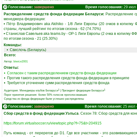
Голосование:
завершено
Время голосования:
29 июл -
Распределение средств фонда федерации Беларуси:
Распределение ср
менеджера федерации:
• Пётр Владимирович aka Akihiko - 1/8 Лиги Европы (20 очков в копилку Ф
страны, лучший рейтинг по итогам сезона - 62 (74.70%)
• Станислав Савельев aka teams.by - ОР-1 Лиги Европы (2 очка в копилку ФФ)
по итогам сезона - 21 (25.30%)
Команды:
•
Свислочь (Беларусь)
Всего:
Автор:
btwice2001
Ответы:
• Согласен с таким распределением средств фонда федерации
• Против такого распределения средств фонда федерации в принципе
• Требуется уточнение сумм распределения средств фонда
1
1
Аудитория:
Менеджеры клубов Беларуси
|
Президент федерации Беларуси
Порог принятия решения: более 50% голосов проголосовавших
Средства из фонда федерации были успешно распределены
Голосование:
завершено
Время голосования:
25 июл 
Сбор средств в фонд федерации Уэльса
. Сезон 78: Сбор средств для ко
https://forum.virtualsoccer.ru/viewtopic.php?f=75&t=204915
Путь команд - от перерегов до D1. Где все участники - это развивающие