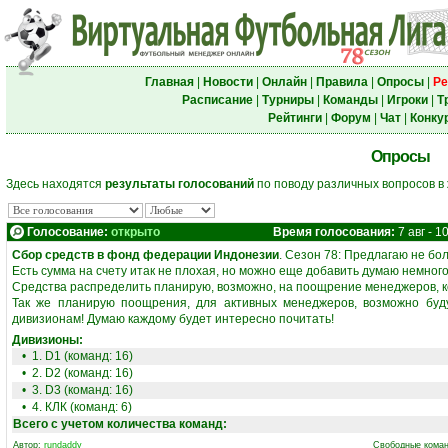
Главная
|
Новости
|
Онлайн
|
Правила
|
Опросы
|
Ре
Расписание
|
Турниры
|
Команды
|
Игроки
|
Т
Рейтинги
|
Форум
|
Чат
|
Конку
Опросы
Здесь находятся
результаты голосований
по поводу различных вопросов в
Голосование:
открыто
Время голосования:
7 авг - 10
Сбор средств в фонд федерации Индонезии
. Сезон 78: Предлагаю не бо
Есть сумма на счету итак не плохая, но можно еще добавить думаю немного
Средства распределить планирую, возможно, на поощрение менеджеров, 
Так же планирую поощрения, для активных менеджеров, возможно буд
дивизионам! Думаю каждому будет интересно почитать!
Дивизионы:
• 1. D1 (команд: 16)
• 2. D2 (команд: 16)
• 3. D3 (команд: 16)
• 4. КЛК (команд: 6)
Всего с учетом количества команд:
Автор:
rundaddy
Свободные коман