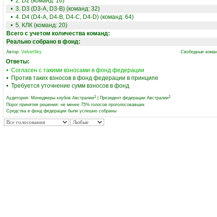
• 2. D2 (команд: 16)
• 3. D3 (D3-A, D3-B) (команд: 32)
• 4. D4 (D4-A, D4-B, D4-C, D4-D) (команд: 64)
• 5. КЛК (команд: 20)
Всего с учетом количества команд:
Реально собрано в фонд:
Автор:
VelvetSky
Свободные коман
Ответы:
• Согласен с такими взносами в фонд федерации
• Против таких взносов в фонд федерации в принципе
• Требуется уточнение сумм взносов в фонд
1
1
Аудитория:
Менеджеры клубов Австралии
|
Президент федерации Австралии
Порог принятия решения: не менее 75% голосов проголосовавших
Средства в фонд федерации были успешно собраны