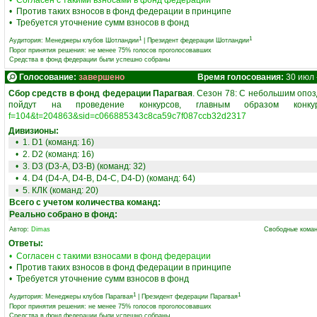
• Согласен с такими взносами в фонд федерации
• Против таких взносов в фонд федерации в принципе
• Требуется уточнение сумм взносов в фонд
1
1
Аудитория:
Менеджеры клубов Шотландии
|
Президент федерации Шотландии
Порог принятия решения: не менее 75% голосов проголосовавших
Средства в фонд федерации были успешно собраны
Голосование:
завершено
Время голосования:
30 июл -
Сбор средств в фонд федерации Парагвая
. Сезон 78: С небольшим опо
пойдут на проведение конкурсов, главным образом кон
f=104&t=204863&sid=c066885343c8ca59c7f087ccb32d2317
Дивизионы:
• 1. D1 (команд: 16)
• 2. D2 (команд: 16)
• 3. D3 (D3-A, D3-B) (команд: 32)
• 4. D4 (D4-A, D4-B, D4-C, D4-D) (команд: 64)
• 5. КЛК (команд: 20)
Всего с учетом количества команд:
Реально собрано в фонд:
Автор:
Dimas
Свободные коман
Ответы:
• Согласен с такими взносами в фонд федерации
• Против таких взносов в фонд федерации в принципе
• Требуется уточнение сумм взносов в фонд
1
1
Аудитория:
Менеджеры клубов Парагвая
|
Президент федерации Парагвая
Порог принятия решения: не менее 75% голосов проголосовавших
Средства в фонд федерации были успешно собраны