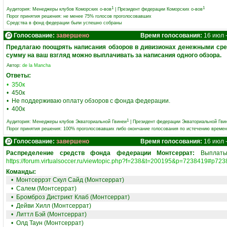
1
1
Аудитория:
Менеджеры клубов Коморских о-вов
|
Президент федерации Коморских о-вов
Порог принятия решения: не менее 75% голосов проголосовавших
Средства в фонд федерации были успешно собраны
Голосование:
завершено
Время голосования:
16 июл 
Предлагаю поощрять написания обзоров в дивизионах денежными сре
сумму на ваш взгляд можно выплачивать за написания одного обзора.
Автор:
de la Mancha
Ответы:
• 350к
• 450к
• Не поддерживаю оплату обзоров с фонда федерации.
• 400к
1
Аудитория:
Менеджеры клубов Экваториальной Гвинеи
|
Президент федерации Экваториальной Гви
Порог принятия решения: 100% проголосовавших либо окончание голосования по истечению време
Голосование:
завершено
Время голосования:
16 июл 
Распределение средств фонда федерации Монтсеррат:
Выплаты 
https://forum.virtualsoccer.ru/viewtopic.php?f=238&t=200195&p=7238419#p72
Команды:
•
Монтсеррэт Скул Сайд (Монтсеррат)
•
Салем (Монтсеррат)
•
Бромброз Дистрикт Клаб (Монтсеррат)
•
Дейви Хилл (Монтсеррат)
•
Литтл Бэй (Монтсеррат)
•
Олд Таун (Монтсеррат)