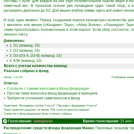
составы с нуля. Для каждой из них (при положительной оценке жюри в ко
заметный вес. В прошлом сезоне уже проводили один такой сбор, а в 
расширить диапазон до D2. Для ваших клубов суммы здесь всё равно незн
И ещё один момент. Перед созданием опроса просмотрел количество денег
1 миллион или менее («Калдикот Таун», «Абер Вэлли», «Лланидлос Тау
также проголосовать положительно в этом опросе. Если сбор состоится, то
личного счёта.
Дивизионы:
• 1. D1 (команд: 16)
• 2. D2 (команд: 16)
• 3. D3 (D3-A, D3-B) (команд: 32)
• 4. КЛК (команд: 10)
Всего с учетом количества команд:
Реально собрано в фонд:
Автор:
Cavs92
Свободные коман
Ответы:
• Согласен с такими взносами в фонд федерации
• Против таких взносов в фонд федерации в принципе
• Требуется уточнение сумм взносов в фонд
1
1
Аудитория:
Менеджеры клубов Уэльса
|
Президент федерации Уэльса
Порог принятия решения: не менее 75% голосов проголосовавших
Средства в фонд федерации были успешно собраны
Голосование:
завершено
Время голосования:
25 июл 
Распределение средств фонда федерации Макао:
Призовые лучшему тре