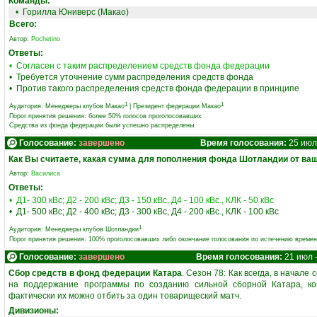
Команды:
•
Горилла Юниверс (Макао)
Всего:
Автор:
Pochetino
Ответы:
• Согласен с таким распределением средств фонда федерации
• Требуется уточнение сумм распределения средств фонда
• Против такого распределения средств фонда федерации в принципе
1
1
Аудитория:
Менеджеры клубов Макао
|
Президент федерации Макао
Порог принятия решения: более 50% голосов проголосовавших
Средства из фонда федерации были успешно распределены
Голосование:
завершено
Время голосования:
25 июл 
Как Вы считаете, какая сумма для пополнения фонда Шотландии от ваш
Автор:
Василиса
Ответы:
• Д1- 300 кВс; Д2 - 200 кВс; Д3 - 150 кВс, Д4 - 100 кВс., КЛК - 50 кВс
• Д1- 500 кВс; Д2 - 400 кВс; Д3 - 300 кВс, Д4 - 200 кВс., КЛК - 100 кВс
1
Аудитория:
Менеджеры клубов Шотландии
Порог принятия решения: 100% проголосовавших либо окончание голосования по истечению време
Голосование:
завершено
Время голосования:
21 июл 
Сбор средств в фонд федерации Катара
. Сезон 78: Как всегда, в начал
на поддержание программы по созданию сильной сборной Катара, кон
фактически их можно отбить за один товарищеский матч.
Дивизионы: