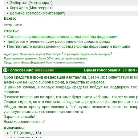
•
Элбертон (Монтсеррат)
•
Корк Хилл (Монтсеррат)
•
Волкано Треморс (Монтсеррат)
Всего:
Автор:
Patriot
Ответы:
• Согласен с таким распределением средств фонда федерации
• Требуется уточнение сумм распределения средств фонда
• Против такого распределения средств фонда федерации в принципе
1
1
Аудитория:
Менеджеры клубов Монтсеррат
|
Президент федерации Монтсеррат
Порог принятия решения: более 50% голосов проголосовавших
Средства из фонда федерации были успешно распределены
Голосование:
завершено
Время голосования:
14 июл -
Сбор средств в фонд федерации Австралии
. Сезон 78: Приветствую все
Давненько не было сборов в фонд, а средства кончаются.
В данном случае, в первую очередь средства пойдут на поддержку те
сборную.
В случае появления авторов, которые будут писать обзоры - так же можно
Открыт к идеям, на что еще можно выделить средства из фонда (пишите в 
Убедительно прошу проголосовать "за": суммы незначительные, но воп
участвую в выплатах со своего личного счета.
Заранее спасибо!
Всем хорошего сезона!
Дивизионы:
• 1. D1 (команд: 16)