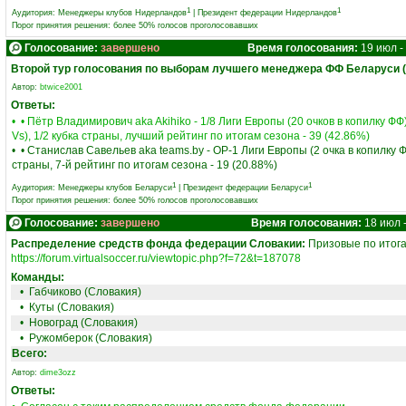
1
1
Аудитория:
Менеджеры клубов Нидерландов
|
Президент федерации Нидерландов
Порог принятия решения: более 50% голосов проголосовавших
Голосование:
завершено
Время голосования:
19 июл -
Второй тур голосования по выборам лучшего менеджера ФФ Беларуси (
Автор:
btwice2001
Ответы:
• • Пётр Владимирович aka Akihiko - 1/8 Лиги Европы (20 очков в копилку ФФ
Vs), 1/2 кубка страны, лучший рейтинг по итогам сезона - 39 (42.86%)
• • Станислав Савельев aka teams.by - ОР-1 Лиги Европы (2 очка в копилку Ф
страны, 7-й рейтинг по итогам сезона - 19 (20.88%)
1
1
Аудитория:
Менеджеры клубов Беларуси
|
Президент федерации Беларуси
Порог принятия решения: более 50% голосов проголосовавших
Голосование:
завершено
Время голосования:
18 июл 
Распределение средств фонда федерации Словакии:
Призовые по итога
https://forum.virtualsoccer.ru/viewtopic.php?f=72&t=187078
Команды:
•
Габчиково (Словакия)
•
Куты (Словакия)
•
Новоград (Словакия)
•
Ружомберок (Словакия)
Всего:
Автор:
dime3ozz
Ответы: