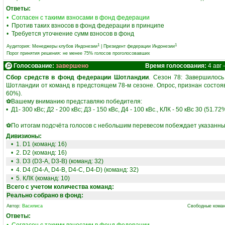
Ответы:
• Согласен с такими взносами в фонд федерации
• Против таких взносов в фонд федерации в принципе
• Требуется уточнение сумм взносов в фонд
1
1
Аудитория:
Менеджеры клубов Индонезии
|
Президент федерации Индонезии
Порог принятия решения: не менее 75% голосов проголосовавших
Голосование:
завершено
Время голосования:
4 авг -
Сбор средств в фонд федерации Шотландии
. Сезон 78: Завершилос
Шотландии от команд в предстоящем 78-м сезоне. Опрос, признан состояв
60%).
⚽Вашему вниманию представляю победителя:
• Д1- 300 кВс; Д2 - 200 кВс; Д3 - 150 кВс, Д4 - 100 кВс., КЛК - 50 кВс 30 (51.72
⚽По итогам подсчёта голосов с небольшим перевесом побеждает указанны
Дивизионы:
• 1. D1 (команд: 16)
• 2. D2 (команд: 16)
• 3. D3 (D3-A, D3-B) (команд: 32)
• 4. D4 (D4-A, D4-B, D4-C, D4-D) (команд: 32)
• 5. КЛК (команд: 10)
Всего с учетом количества команд:
Реально собрано в фонд:
Автор:
Василиса
Свободные коман
Ответы: