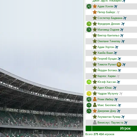
Джон Эдуэс Альварез
Адам Хэнли
Питер Байерс
Соспетер Баджана
Фредерик Деннис
Магомед Оздоев
Виктор Кантильо
Окилани Тинилау
Адам Уортон
Хаейа Ваая
Георгий Бущан
Тимоти Рупил
Йордан Ботака
Карлос Харви
Юсеф Хассан
Адил Юнас
Чадрак Музунгу
Реми Имбер
Макс Бюлленс
Джереми Доку
Анумантан Кумар
Винисиус Паулиста
Игрок
Всего
275 414
игроков