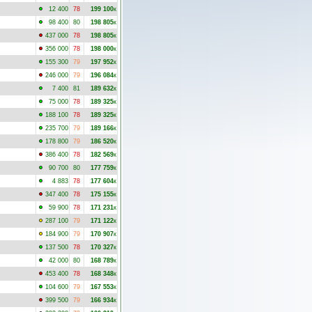
12 400
78
199 100
к
98 400
80
198 805
к
437 000
78
198 805
к
356 000
78
198 000
к
155 300
79
197 952
к
246 000
79
196 084
к
7 400
81
189 632
к
75 000
78
189 325
к
188 100
78
189 325
к
235 700
79
189 166
к
178 800
79
186 520
к
386 400
78
182 569
к
90 700
80
177 759
к
4 883
78
177 604
к
347 400
78
175 155
к
59 900
78
171 231
к
287 100
79
171 122
к
184 900
79
170 907
к
137 500
78
170 327
к
42 000
80
168 789
к
453 400
78
168 348
к
104 600
79
167 553
к
399 500
79
166 934
к