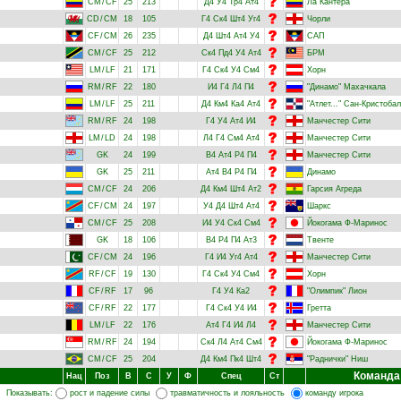
CM
/
CF
25
213
Д4
У4
Тр4
Ат4
Ла Кантера
CD
/
CM
18
105
Г4
Ск4
Шт4
Уг4
Чорли
CF
/
CM
26
235
Д4
Шт4
Ат4
У4
САП
CM
/
CF
25
212
Ск4
Пд4
У4
Ат4
БРМ
LM
/
LF
21
171
Г4
Ск4
У4
См4
Хорн
RM
/
RF
22
180
И4
Г4
Л4
П4
"Динамо" Махачкала
LM
/
LF
25
211
Д4
Км4
Ка4
Ат4
"Атлет..." Сан-Кристоба
RM
/
RF
24
198
Г4
У4
Ат4
И4
Манчестер Сити
LM
/
LD
24
198
Л4
Г4
См4
Ат4
Манчестер Сити
GK
24
199
В4
Ат4
Р4
П4
Манчестер Сити
GK
25
211
Ат4
В4
Р4
П4
Динамо
CM
/
CF
24
206
Д4
Км4
Шт4
Ат2
Гарсия Агреда
CF
/
CM
24
197
У4
Д4
Шт4
Ат4
Шаркс
CM
/
CF
25
208
И4
У4
Ск4
См4
Йокогама Ф-Маринос
GK
18
106
В4
Р4
П4
Ат3
Твенте
CF
/
CM
24
196
Г4
И4
Уг4
Ат4
Манчестер Сити
RF
/
CF
19
130
Г4
Ск4
У4
См4
Хорн
CF
/
RF
17
96
Г4
У4
Ка2
"Олимпик" Лион
CF
/
RF
22
177
Г4
Ск4
У4
И4
Гретта
LM
/
LF
22
176
Ат4
Г4
И4
Л4
Манчестер Сити
RM
/
RF
24
194
Ск4
Л4
Ат4
См4
Йокогама Ф-Маринос
CM
/
CF
25
204
Д4
Км4
Пк4
Шт4
"Раднички" Ниш
Команда
Нац
Поз
В
С
У
Ф
Спец
Ст
Показывать:
рост и падение силы
травматичность и лояльность
команду игрока