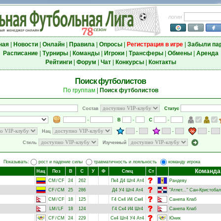
логин
ная
|
Новости
|
Онлайн
|
Правила
|
Опросы
|
Регистрация в игре
|
Забыли па
Расписание
|
Турниры
|
Команды
|
Игроки
|
Трансферы
|
Обмены
|
Аренда
Рейтинги
|
Форум
|
Чат
|
Конкурсы
|
Контакты
Поиск футболистов
По группам
|
Поиск футболистов
Состав
Статус
-
В
-
С
-
Нац
-
-
-
Стиль
Изученный
Показывать:
рост и падение силы
травматичность и лояльность
команду игрока
Команда
Нац
Поз
В
С
У
Ф
Спец
Ст
CM
/
CF
24
262
Пк4
Д4
Шт4
Ат4
Рандеву
CF
/
CM
25
286
Д4
У4
Шт4
Ат4
"Атлет..." Сан-Кристоба
CM
/
CF
18
125
Г4
Ск4
И4
См4
Санепа Клаб
LM
/
LF
18
124
Г4
Ск4
И4
Шт4
Санепа Клаб
CF
/
CM
24
229
Ск4
Шт4
У4
Ат4
Юник