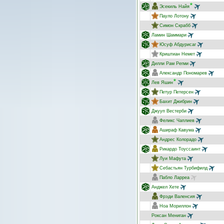
Эсекиль Найя
Пауло Лотону
Симон Скрабб
Ламин Шаммари
Юсуф Абдурисаг
Криштиан Немет
Дилли Рам Регми
Александр Пономарев
Лев Яшин
Петур Петерсен
Бахит Джибрин
Джууп Вестерби
Феликс Чаплиев
Ашираф Кавума
Андрес Колорадо
Рикардо Тоуссаинт
Луи Мафута
Себастьян Турбифилд
Пабло Ларреа
Анджел Хете
Фрэди Валенсия
Ноа Мориллон
Роксан Мениган