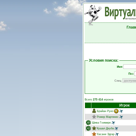
Глав
Условия поиска:
Имя
Поз
Спец
Всего
275 414
игроков
Игрок
Брайан Руиз
Рожер Мартинес
Шива Гхимире
Кушал Деуба
Хасани Эдгар