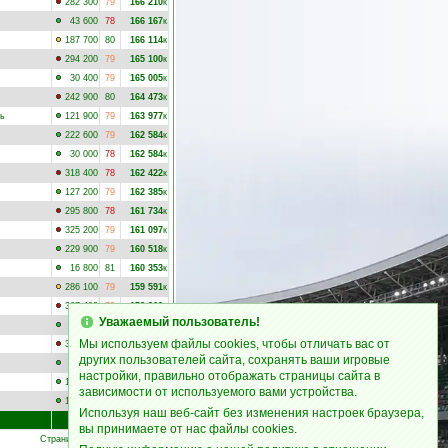
282 300
79
166 210
к
43 600
78
166 167
к
187 700
80
166 114
к
294 200
79
165 100
к
30 400
79
165 005
к
242 900
80
164 473
к
ль
121 900
79
163 977
к
222 600
79
162 584
к
30 000
78
162 584
к
318 400
78
162 422
к
127 200
79
162 385
к
295 800
78
161 734
к
325 200
79
161 097
к
229 900
79
160 518
к
16 800
81
160 353
к
286 100
79
159 591
к
367 400
79
158 860
к
Уважаемый пользователь!
9 142
78
158 832
к
Мы используем файлы cookies, чтобы отличать вас от
331 200
78
158 756
к
других пользователей сайта, сохранять ваши игровые
68 888
78
156 897
к
настройки, правильно отображать страницы сайта в
167 400
79
156 521
к
зависимости от используемого вами устройства.
197 200
79
155 699
к
Используя наш веб-сайт без изменения настроек браузера,
з/п
до
вы принимаете от нас файлы cookies.
Страницы: