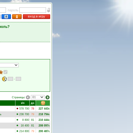
пароль
вход в игру
роль?
-
Страницы:
з/п
до
578 700
78
227 443
к
ль
236 700
79
218 794
к
8 800
81
210 444
к
16 400
81
208 097
к
214 800
79
200 487
к