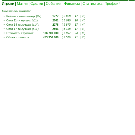
Игроки
|
Матчи
|
Сделки
|
События
|
Финансы
|
Статистика
|
Трофеи
6
Показатели команды:
•
Рейтинг силы команды (Vs)
:
1777
(
5 928
|
17
|
4
)
•
Сила 11-ти лучших (s11)
:
2001
(
5 640
|
16
|
4
)
•
Сила 14-ти лучших (s14)
:
2278
(
5 875
|
17
|
4
)
•
Сила 17-ти лучших (s17)
:
2506
(
6 138
|
17
|
4
)
•
Стоимость строений
:
136 700 000
(
7 097
|
24
|
9
)
•
Общая стоимость
:
493 356 000
(
7 516
|
21
|
7
)