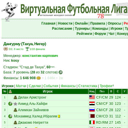
Главная
|
Новости
|
Онлайн
|
Правила
|
Опросы
|
Ре
Расписание
|
Турниры
|
Команды
|
Игроки
|
Т
Рейтинги
|
Форум
|
Чат
|
Конку
Дангурму (Тахуа, Нигер)
D2, 6 место
1/16 финала
Менеджер:
константин карпович
Ник:
kosy
Стадион: "Стад де Тахуа",
60
тыс.
База:
7
уровень (
28
из
32
слотов)
Финансы:
1 646 908
= 1 646к = 1м
Игроки
|
Матчи
|
Сделки
|
События
|
Финансы
|
Статистика
|
Трофеи
6
Игрок
№
Нац
Поз
В
С
У
Дилан Армстронг
CF
/
CM
29
124
-
1
Ахмед Аль-Хайфи
CM
/
CF
30
123
-
2
Алимхан Зайнивов
CM
/
CF
28
122
-
3
Мохаммед Халед Ибрагим
CM
/
CD
31
112
-
4
Джакомо Нигретти
RD
/
RM
27
145
-
5