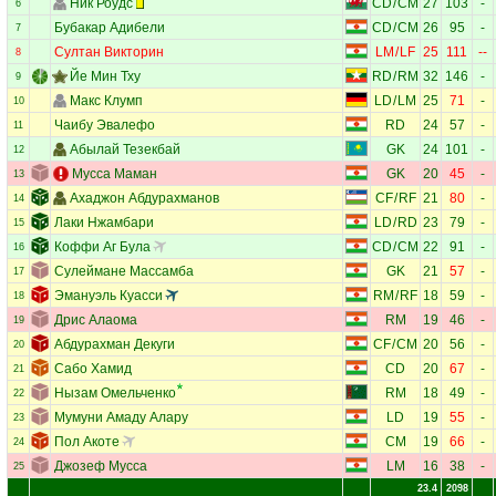
Ник Роудс
CD
/
CM
27
103
-
6
Бубакар Адибели
CD
/
CM
26
95
-
7
Султан Викторин
LM
/
LF
25
111
--
8
Йе Мин Тху
RD
/
RM
32
146
-
9
Макс Клумп
LD
/
LM
25
71
-
10
Чаибу Эвалефо
RD
24
57
-
11
Абылай Тезекбай
GK
24
101
-
12
Мусса Маман
GK
20
45
-
13
Ахаджон Абдурахманов
CF
/
RF
21
80
-
14
Лаки Нжамбари
LD
/
RD
23
79
-
15
Коффи Аг Була
CD
/
CM
22
91
-
16
Сулеймане Массамба
GK
21
57
-
17
Эмануэль Куасси
RM
/
RF
18
59
-
18
Дрис Алаома
RM
19
46
-
19
Абдурахман Декуги
CF
/
CM
20
56
-
20
Сабо Хамид
CD
20
67
-
21
Нызам Омельченко
RM
18
49
-
22
Мумуни Амаду Алару
LD
19
55
-
23
Пол Акоте
CM
19
66
-
24
Джозеф Мусса
LM
16
38
-
25
23.4
2098