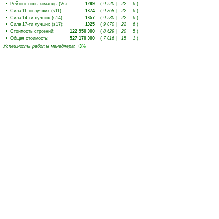
•
Рейтинг силы команды (Vs)
:
1299
(
9 220
|
22
|
6
)
•
Сила 11-ти лучших (s11)
:
1374
(
9 368
|
22
|
6
)
•
Сила 14-ти лучших (s14)
:
1657
(
9 230
|
22
|
6
)
•
Сила 17-ти лучших (s17)
:
1925
(
9 070
|
22
|
6
)
•
Стоимость строений
:
122 950 000
(
8 629
|
20
|
5
)
•
Общая стоимость
:
527 170 000
(
7 016
|
15
|
1
)
Успешность работы менеджера
:
+3
%