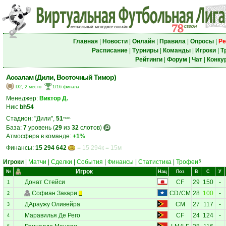
Главная
|
Новости
|
Онлайн
|
Правила
|
Опросы
|
Ре
Расписание
|
Турниры
|
Команды
|
Игроки
|
Т
Рейтинги
|
Форум
|
Чат
|
Конку
Ассалам (Дили, Восточный Тимор)
D2, 2 место
1/16 финала
Менеджер:
Виктор Д.
Ник:
bh54
Стадион: "Дили",
51
тыс.
База:
7
уровень (
29
из
32
слотов)
Атмосфера в команде:
+1
%
Финансы:
15 294 642
= 15 294к = 15м
Игроки
|
Матчи
|
Сделки
|
События
|
Финансы
|
Статистика
|
Трофеи
5
Игрок
№
Нац
Поз
В
С
У
Донат Стейси
CF
29
150
-
1
Софиан Закари
CD
/
CM
28
100
-
2
ДАраужу Оливейра
CM
27
117
-
3
Маравилья Де Рего
CF
24
124
-
4