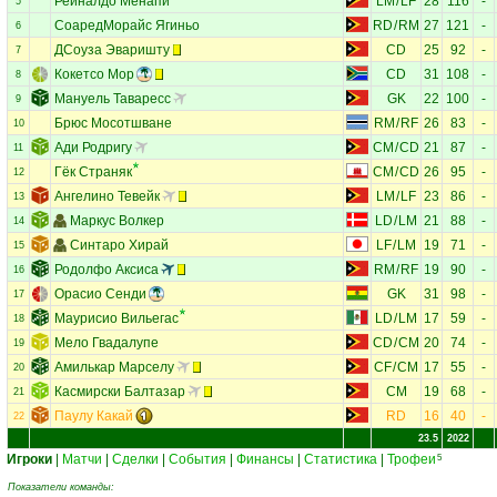
Реиналдо Менапи
LM
/
LF
28
116
-
5
СоаредМорайс Ягиньо
RD
/
RM
27
121
-
6
ДСоуза Эваришту
CD
25
92
-
7
Кокетсо Мор
CD
31
108
-
8
Мануель Таваресс
GK
22
100
-
9
Брюс Мосотшване
RM
/
RF
26
83
-
10
Ади Родригу
CM
/
CD
21
87
-
11
Гёк Страняк
CM
/
CD
26
95
-
12
Ангелино Тевейк
LM
/
LF
23
86
-
13
Маркус Волкер
LD
/
LM
21
88
-
14
Синтаро Хирай
LF
/
LM
19
71
-
15
Родолфо Аксиса
RM
/
RF
19
90
-
16
Орасио Сенди
GK
31
98
-
17
Маурисио Вильегас
LD
/
LM
17
59
-
18
Мело Гвадалупе
CD
/
CM
20
74
-
19
Амилькар Марселу
CF
/
CM
17
55
-
20
Касмирски Балтазар
CM
19
68
-
21
Паулу Какай
RD
16
40
-
22
23.5
2022
Игроки
|
Матчи
|
Сделки
|
События
|
Финансы
|
Статистика
|
Трофеи
5
Показатели команды: