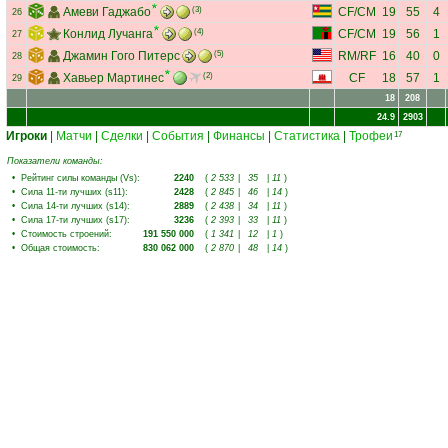
Амеви Гаджабо
(3)
CF
/
CM
19
55
4
26
Конлид Лучанга
(4)
CF
/
CM
19
56
1
27
Джамин Гого Питерс
(5)
RM
/
RF
16
40
0
28
Хавьер Мартинес
(2)
CF
18
57
1
29
18
208
24.9
2903
Игроки
|
Матчи
|
Сделки
|
События
|
Финансы
|
Статистика
|
Трофеи
17
Показатели команды:
•
Рейтинг силы команды (Vs)
:
2240
(
2 533
|
35
|
11
)
•
Сила 11-ти лучших (s11)
:
2428
(
2 845
|
46
|
14
)
•
Сила 14-ти лучших (s14)
:
2889
(
2 438
|
34
|
11
)
•
Сила 17-ти лучших (s17)
:
3236
(
2 393
|
33
|
11
)
•
Стоимость строений
:
191 550 000
(
1 341
|
12
|
1
)
•
Общая стоимость
:
830 062 000
(
2 870
|
48
|
14
)