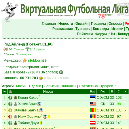
Главная
|
Новости
|
Онлайн
|
Правила
|
Опросы
|
Ре
Расписание
|
Турниры
|
Команды
|
Игроки
|
Т
Рейтинги
|
Форум
|
Чат
|
Конку
Род Айленд (Потакет, США)
D2, 7 место
1/16 финала
Сборная:
Эстония, нац.
Менеджер:
stubborn89
Стадион: "Центрвилл Банк",
70
тыс.
База:
8
уровень (
36
из
36
слотов)
Финансы:
66 731 703
= 66 731к = 66м
Игроки
|
Матчи
|
Сделки
|
События
|
Финансы
|
Статистика
|
Трофеи
17
Игрок
№
Нац
Поз
В
С
У
Кевин Кахро
CD
/
CM
33
103
-
1
Хазик Арис
GK
33
98
-
2
Жанвье Бан'йа
CD
/
CM
33
131
-
3
Нику Фортунэ
CD
/
CM
32
97
-
4
Тобиас Даум
CD
/
CM
33
141
-
5