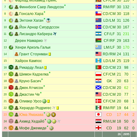
Фархад Мохамед Принс
CF
/
CM
30
110
-
6
Финнбоги Саер Линдусон
RM
/
RF
30
132
-
7
Гонсало Хара
CD
/
CM
30
118
-
8
Энтони Хаган
LD
/
LM
31
126
-
9
Йон Арнар Сигурдссон
CD
/
CM
30
167
-
10
Лисандро Кабрера
CF
/
LF
31
231
-
11
Дерен Намарио
CF
/
RF
29
163
-
12
Хенри Ариэль Гальи
LM
/
LF
30
170
-
13
Грант Стоунман
RD
/
RM
24
131
-
14
Хайрон Кампос
LD
/
LM
25
119
-
15
Рикарду Леал
CD
/
CM
23
98
-
16
Шимон Кадзелка
CF
/
CM
21
70
-
17
Круно Басич
GK
20
63
-
18
Джек Атчисон
CD
/
CM
20
62
-
19
Джастин Че
CD
/
CM
20
77
-
20
Оливер Урсо
CF
/
CM
20
68
1
21
Херардо Родригес
RM
/
RF
19
64
-
22
Юма Ямакава
CD
17
44
2
23
Ахмед Хедайб
RM
/
LM
18
50
0
24
Мофе Джемиде
CD
19
62
0
25
26
2695