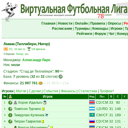
Главная
|
Новости
|
Онлайн
|
Правила
|
Опросы
|
Ре
Расписание
|
Турниры
|
Команды
|
Игроки
|
Т
Рейтинги
|
Форум
|
Чат
|
Конку
Амана (Тиллабери, Нигер)
D1, 10 место
1/8 финала
Сборная:
Нигер, юн.
Менеджер:
Александр Ларо
Ник:
sezar
Стадион: "Стад де Тиллабери",
90
тыс.
База:
7
уровень (
32
из
32
слотов)
Финансы:
21 997 761
= 21 997к = 21м
Игроки
|
Матчи
|
Сделки
|
События
|
Финансы
|
Статистика
|
Трофеи
4
Игрок
№
Нац
Поз
В
С
У
Хорхе Идальго
CD
/
CM
33
90
-
1
Томпсон Турчиос
LD
/
RD
31
148
-
2
Тимурлан Куленюк
CM
/
CF
31
189
-
3
Тигран Гаврилов
CD
/
CM
32
131
-
4
Виктор Масикевич
CF
/
CM
29
143
-
5