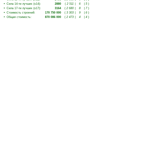
•
Сила 14-ти лучших (s14)
:
2880
(
2 511
|
6
|
5
)
•
Сила 17-ти лучших (s17)
:
3164
(
2 680
|
8
|
7
)
•
Стоимость строений
:
170 750 000
(
3 303
|
9
|
6
)
•
Общая стоимость
:
870 086 000
(
2 473
|
4
|
4
)