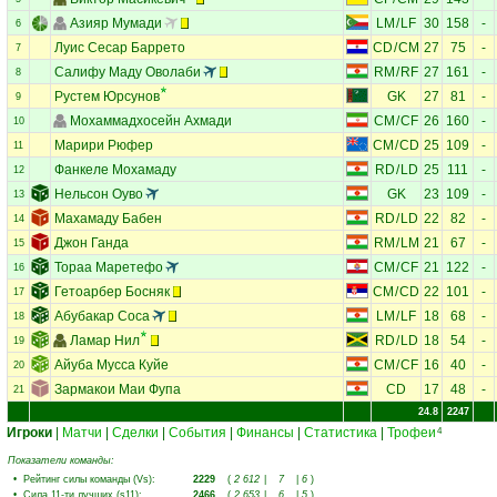
Азияр Мумади
LM
/
LF
30
158
-
6
Луис Сесар Баррето
CD
/
CM
27
75
-
7
Салифу Маду Оволаби
RM
/
RF
27
161
-
8
Рустем Юрсунов
GK
27
81
-
9
Мохаммадхосейн Ахмади
CM
/
CF
26
160
-
10
Марири Рюфер
CM
/
CD
25
109
-
11
Фанкеле Мохамаду
RD
/
LD
25
111
-
12
Нельсон Оуво
GK
23
109
-
13
Махамаду Бабен
RD
/
LD
22
82
-
14
Джон Ганда
RM
/
LM
21
67
-
15
Тораа Маретефо
CM
/
CF
21
122
-
16
Гетоарбер Босняк
CM
/
CD
22
101
-
17
Абубакар Соса
LM
/
LF
18
68
-
18
Ламар Нил
RD
/
LD
18
54
-
19
Айуба Мусса Куйе
CM
/
CF
16
40
-
20
Зармакои Маи Фупа
CD
17
48
-
21
24.8
2247
Игроки
|
Матчи
|
Сделки
|
События
|
Финансы
|
Статистика
|
Трофеи
4
Показатели команды:
•
Рейтинг силы команды (Vs)
:
2229
(
2 612
|
7
|
6
)
•
Сила 11-ти лучших (s11)
:
2466
(
2 653
|
6
|
5
)