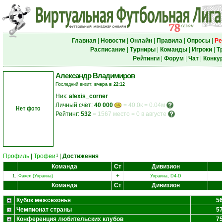
Главная
|
Новости
|
Онлайн
|
Правила
|
Опросы
|
Ре
Расписание
|
Турниры
|
Команды
|
Игроки
|
Т
Рейтинги
|
Форум
|
Чат
|
Конку
Александр Владимиров
Последний визит:
вчера в 22:12
Ник:
alexis_corner
Личный счёт:
40 000
= 40.0к = 0.04м
Нет фото
Рейтинг:
532
=
1567 место
=
0 в августе
Профиль
|
Трофеи
|
Достижения
1
Команда
Ст
Дивизион
+
1.
Факел (Украина)
Украина, D4-D
Команда
Ст
Дивизион
Кубок межсезонья
5
Чемпионат страны
5
Конференция любительских клубов
7