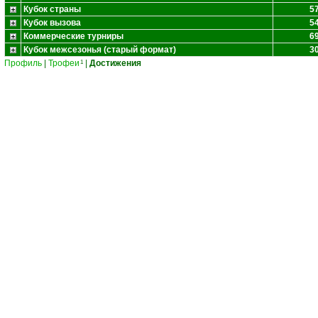
Кубок страны
5
Кубок вызова
5
Коммерческие турниры
6
Кубок межсезонья (старый формат)
3
Профиль
|
Трофеи
|
Достижения
1