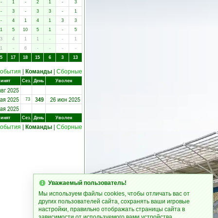
-
1
-
2
1
-
3
-
3
-
3
3
-
1
-
4
1
4
1
3
3
1
5
10
5
1
-
5
3
4
1
1
-
-
1
1
-
6
-
-
-
-
5
17
18
15
6
3
13
обытия
|
Команды
|
Сборные
инят
Сез.
День
Уволен
авг 2025
мая 2025
349
26 июн 2025
73
мая 2025
инят
Сез.
День
Уволен
обытия
|
Команды
|
Сборные
Уважаемый пользователь!
Мы используем файлы cookies, чтобы отличать вас от
других пользователей сайта, сохранять ваши игровые
настройки, правильно отображать страницы сайта в
зависимости от используемого вами устройства.