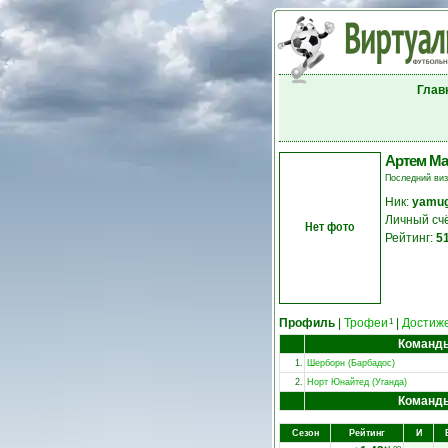
Глав
Артем Ма
Последний ви
Ник:
yamug
Личный сч
Нет фото
Рейтинг:
5
Профиль
|
Трофеи
|
Достиж
1
Команд
1.
Шерборн (Барбадос)
2.
Норт Юнайтед (Уганда)
Команд
Сезон
Рейтинг
И