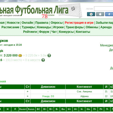
логин
ная
|
Новости
|
Онлайн
|
Правила
|
Опросы
|
Регистрация в игре
|
Забыли па
Расписание
|
Турниры
|
Команды
|
Игроки
|
Трансферы
|
Обмены
|
Аренда
Рейтинги
|
Форум
|
Чат
|
Конкурсы
|
Контакты
рков
зит:
сегодня в 15:24
Менедже
Де
ik
ёт:
3 220 000
= 3 220.0к = 3.0м
16
=
1913 место
=
0 в августе
Д
ения
ы
Ст
Дивизион
Континент
И
s
+
-
Сев. Америка
21
11
+
Уганда, D3
Африка
22
10
ы
Ст
Дивизион
Континент
И
s
В
Н
П
Колл+
Колл-
ВC
В+
В=
В-
Вo
Н+
Н=
Н-
Нo
П+
П=
П-