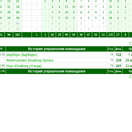
17
13
21
-
-
1
3
1
8
4
7
3
2
1
15
4
1
32
31
19
-
-
-
3
4
15
10
13
9
7
2
11
1
4
40
28
28
-
-
-
3
5
24
8
11
8
6
3
21
2
1
39
18
39
-
-
-
7
5
22
5
4
5
5
4
28
4
1
16
5
45
-
-
-
2
6
7
1
2
-
-
3
33
5
-
17
3
10
-
1
-
2
4
9
2
1
2
-
-
7
1
1
61
98
162
-
1
1
20
25
85
30
38
27
20
13
115
17
8
С
История управления командами
75
Сез.
День
Пр
Шерборн (Барбадос)
122
1 
0.16
74
Фюэнтсхолинг Юнайтед (Бутан)
239
28 
-
73
Норт Юнайтед (Уганда)
221
23 
6.95
73
История управления командами
6.79
Сез.
День
Пр
С