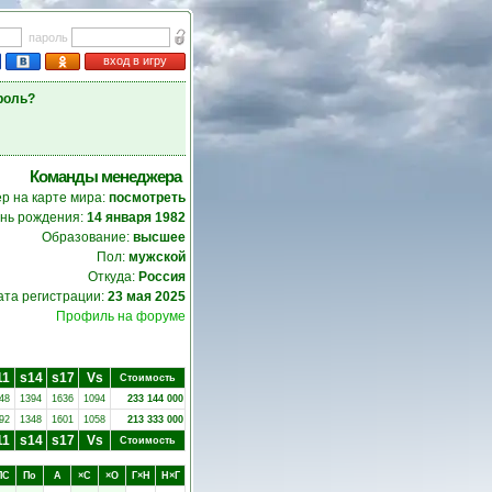
пароль
вход в игру
роль?
Команды менеджера
р на карте мира:
посмотреть
нь рождения:
14 января 1982
Образование:
высшее
Пол:
мужской
Откуда:
Россия
ата регистрации:
23 мая 2025
Профиль на форуме
11
s14
s17
Vs
Стоимость
48
1394
1636
1094
233 144 000
92
1348
1601
1058
213 333 000
11
s14
s17
Vs
Стоимость
ПC
Пo
А
×C
×O
Г×Н
Н×Г