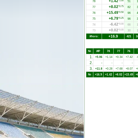
+1.42
*1.00
78
51
+8.02
*0.75
77
82
+15.49
*0.50
76
96
+6.79
*0.25
75
96
-6.42
*0.00
74
66
+0.02
*0.00
73
30
+16.9
Итого:
421
1
№
ИР
78
77
76
1.
+5.06
+1.14
+0.34
+7.42
-
2.
-
-
-
-
3.
+11.8
+0.28
+7.68
+8.07
+
№
+16.9
+1.42
+8.02
+15.49
+