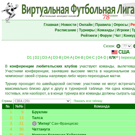
Главная
|
Новости
|
Онлайн
|
Правила
|
Опросы
|
Ре
Расписание
|
Турниры
|
Команды
|
Игроки
|
Т
Рейтинги
|
Форум
|
Чат
|
Конку
Сезон:
США
D1
|
D2
|
D3-A
|
D3-B
|
D4-A
|
D4-B
|
D4-C
|
D4-D
|
КЛК
|
перехо
20
В
конференции любительских клубов
участвуют команды, вылетевш
Участники конференции, занявшие высокие места в национальном за
чемпионат своей страны напрямую либо через переходные матчи.
Турнир проходит по швейцарской системе: участники не могут встреча
максимально близко друг к другу в турнирной таблице. Ни одна коман
гостевых, или наоборот, а в конце турнира все команды должны сыграть од
Страны:
Показать всю таблицу
№
№№
Команда
1.
9.
Бруклин
2.
13.
Талса
3.
21.
"
Интер
" Сан-Франциско
4.
30.
Чаттануга