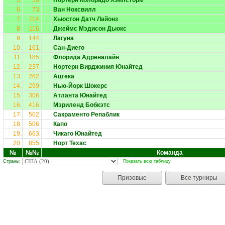
5.
56.
Нортерн Колорадо Хэйлсторм
6.
73.
Ван Ноксвилл
7.
114.
Хьюстон Датч Лайонз
8.
116.
Джеймс Мэдисон Дьюкс
9.
144.
Лагуна
10.
161.
Сан-Диего
11.
185.
Флорида Адреналайн
12.
237.
Нортерн Вирджиния Юнайтед
13.
262.
Ацтека
14.
299.
Нью-Йорк Шокерс
15.
306.
Атланта Юнайтед
16.
416.
Мэриленд Бобкэтс
17.
502.
Сакраменто Репаблик
18.
506.
Капо
19.
663.
Чикаго Юнайтед
20.
855.
Норт Техас
№
№№
Команда
Страны:
Показать всю таблицу
Призовые
Все турниры