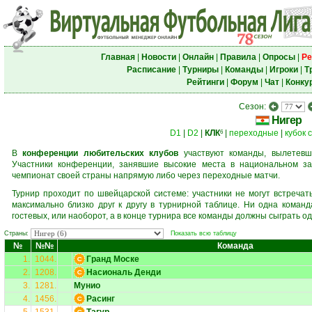
Главная
|
Новости
|
Онлайн
|
Правила
|
Опросы
|
Ре
Расписание
|
Турниры
|
Команды
|
Игроки
|
Т
Рейтинги
|
Форум
|
Чат
|
Конку
Сезон:
Нигер
D1
|
D2
|
КЛК
|
переходные
|
кубок 
6
В
конференции любительских клубов
участвуют команды, вылетевш
Участники конференции, занявшие высокие места в национальном за
чемпионат своей страны напрямую либо через переходные матчи.
Турнир проходит по швейцарской системе: участники не могут встреча
максимально близко друг к другу в турнирной таблице. Ни одна коман
гостевых, или наоборот, а в конце турнира все команды должны сыграть од
Страны:
Показать всю таблицу
№
№№
Команда
1.
1044.
Гранд Моске
2.
1208.
Насиональ Денди
3.
1281.
Мунио
4.
1456.
Расинг