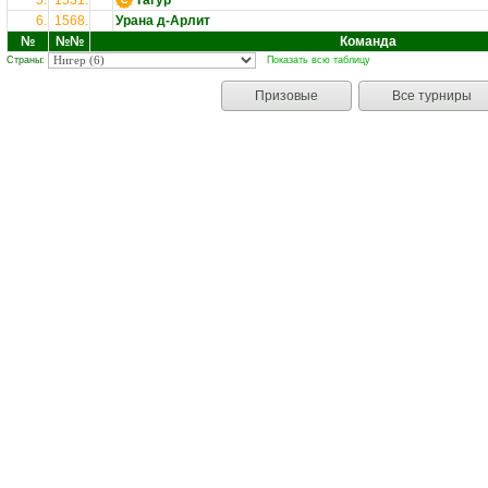
5.
1531.
Тагур
6.
1568.
Урана д-Арлит
№
№№
Команда
Страны:
Показать всю таблицу
Призовые
Все турниры